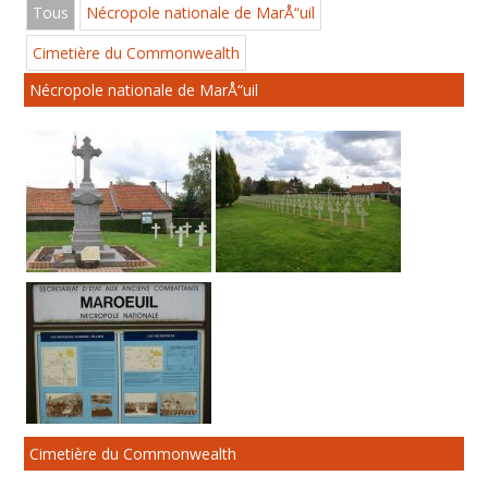
Tous
Nécropole nationale de MarÅ“uil
Cimetière du Commonwealth
Nécropole nationale de MarÅ“uil
Cimetière du Commonwealth