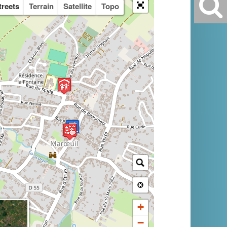
treets
Terrain
Satellite
Topo
+
−