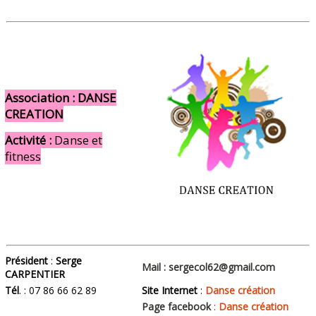
Association : DANSE
CREATION
Activité :
Danse et
fitness
Président
:
Serge
Mail :
sergecol62@gmail.com
CARPENTIER
Tél
. : 07 86 66 62 89
Site Internet
:
Danse création
Page facebook
:
Danse création