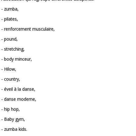
- zumba,
- pilates,
- renforcement musculaire,
- pound,
- stretching,
- body minceur,
- Hilow,
- country,
- éveil à la danse,
- danse moderne,
- hip hop,
- Baby gym,
- zumba kids.