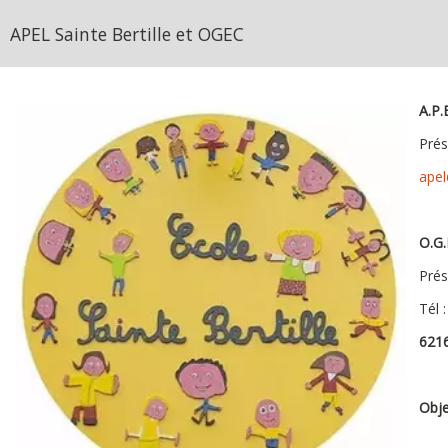
APEL Sainte Bertille et OGEC
A.P.
Prés
apel
O.G.
Prés
Tél 
621
Obje