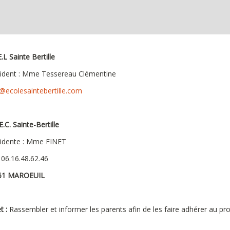
E.L Sainte Bertille
ident : Mme Tessereau Clémentine
@ecolesaintebertille.com
E.C. Sainte-Bertille
idente : Mme FINET
: 06.16.48.62.46
61 MAROEUIL
t :
Rassembler et informer les parents afin de les faire adhérer au proj